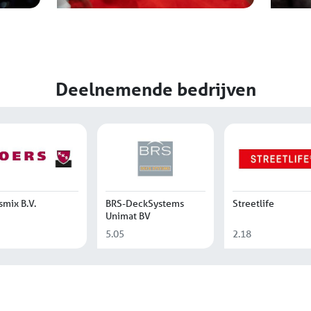
Deelnemende bedrijven
smix B.V.
BRS-DeckSystems
Streetlife
Unimat BV
5.05
2.18