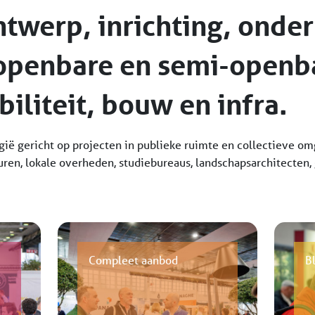
ntwerp, inrichting, onde
openbare en semi-openba
biliteit, bouw en infra.
ië gericht op projecten in publieke ruimte en collectieve om
ren, lokale overheden, studiebureaus, landschapsarchitecten
Compleet aanbod
B