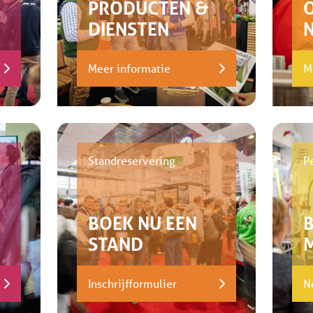
PRODUCTEN &
DIENSTEN
Meer informatie
M
Standreservering
P
BOEK NU EEN
STAND
Inschrijfformulier
N