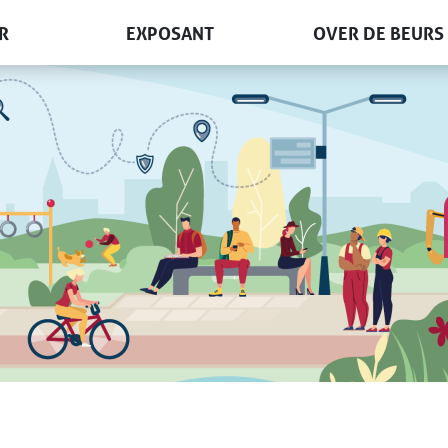
R
EXPOSANT
OVER DE BEURS
n & diensten
Deelname info
Terugblik 2026
Beursplan
Nieuws
Informatieaanvraag
Beursorganisatie
Boek een stand
Nieuwsbrief
Lezing geven?