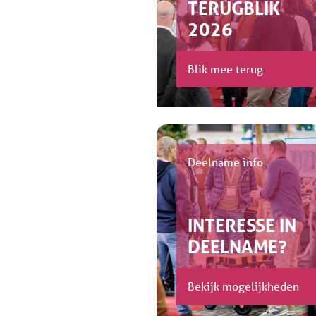
TERUGBLIK
2026
Blik mee terug
Deelname info
INTERESSE IN
DEELNAME?
Bekijk mogelijkheden