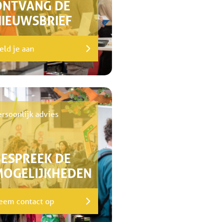
ONTVANG DE
NIEUWSBRIEF
eld je aan
ersoonlijk advies
BESPREEK DE
MOGELIJKHEDEN
eem contact op