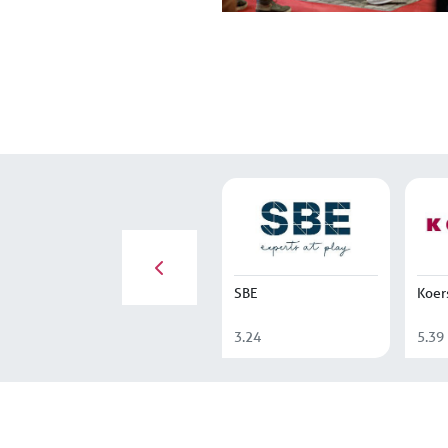
SBE
Koer
3.24
5.39