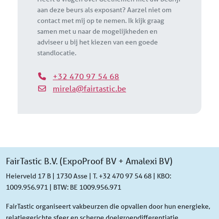
aan deze beurs als exposant? Aarzel niet om
contact met mij op te nemen. Ik kijk graag
samen met u naar de mogelijkheden en
adviseer u bij het kiezen van een goede
standlocatie.
+32 470 97 54 68
mirela@fairtastic.be
FairTastic B.V. (ExpoProof BV + Amalexi BV)
Heierveld 17 B | 1730 Asse | T. +32 470 97 54 68 | KBO:
1009.956.971 | BTW: BE 1009.956.971
FairTastic organiseert vakbeurzen die opvallen door hun energieke,
relatiegerichte sfeer en scherpe doelgroepdifferentiatie.